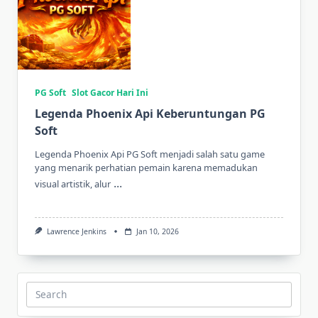
PG Soft
Slot Gacor Hari Ini
Legenda Phoenix Api Keberuntungan PG
Soft
Legenda Phoenix Api PG Soft menjadi salah satu game
yang menarik perhatian pemain karena memadukan
...
visual artistik, alur
Lawrence Jenkins
Jan 10, 2026
Search
for: