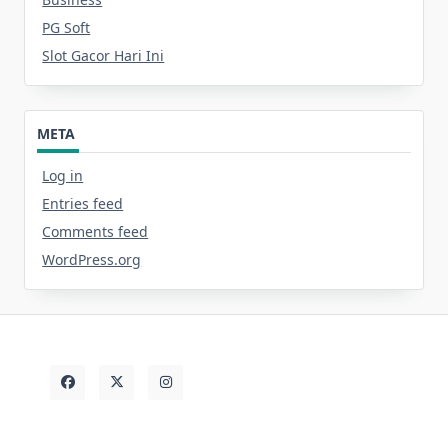
PG Soft
Slot Gacor Hari Ini
META
Log in
Entries feed
Comments feed
WordPress.org