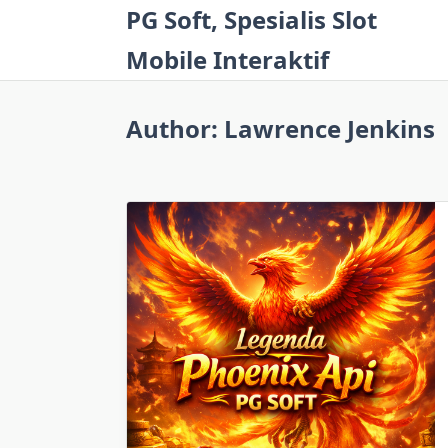
Skip
PG Soft, Spesialis Slot
to
Mobile Interaktif
content
Author:
Lawrence Jenkins