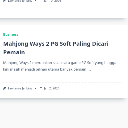
Lawrence Jenkins
Jan 10, 2026
Business
Mahjong Ways 2 PG Soft Paling Dicari
Pemain
Mahjong Ways 2 merupakan salah satu game PG Soft yang hingga
...
kini masih menjadi pilihan utama banyak pemain
Lawrence Jenkins
Jan 2, 2026